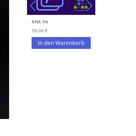
KNX-Fix
Heimautomation 
Dali, 1-Wire und 
59,00
€
49,90
€
In den Warenkorb
Beim Ve
anseh