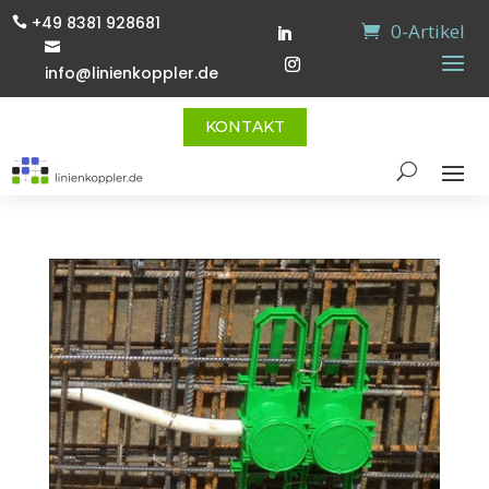
+49 8381 928681

0-Artikel

info@linienkoppler.de
KONTAKT