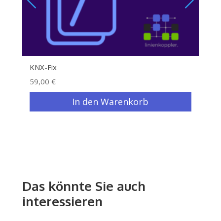
KNX-Fix
Heim
59,00
€
49,
In den Warenkorb
Das könnte Sie auch
interessieren