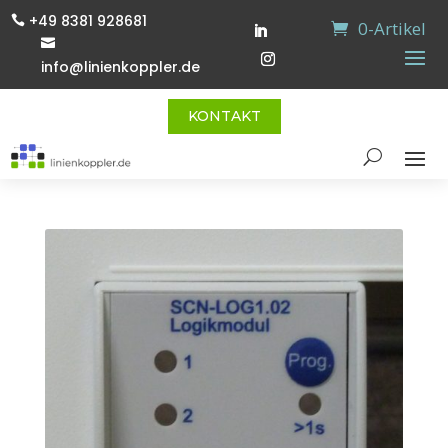
+49 8381 928681

0-Artikel

info@linienkoppler.de
KONTAKT