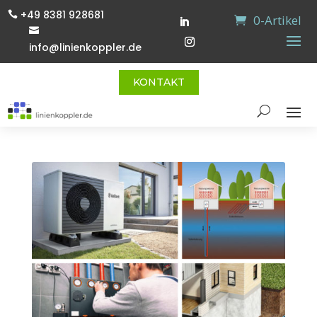
+49 8381 928681

0-Artikel

info@linienkoppler.de
KONTAKT