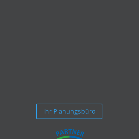
und nutzen Sie die
Vorteile von KNX
Als zertifizierter KNX-Partner ist Ihr Bauprojekt
bei uns in besten Händen.
Kontaktieren Sie uns jederzeit und erfahren
Sie, wie auch aus Ihrem Heim
ein
echtes Smart Home mit KNX
werden
kann.
Ihr Planungsbüro