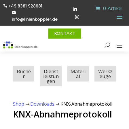
+49 8381 928681

0-Artikel

info@linienkoppler.de
KONTAKT
Büche
Dienst
Materi
Werkz
r
leistun
al
euge
gen
Shop
⇒
Downloads
⇒ KNX-Abnahmeprotokoll
KNX-Abnahmeprotokoll