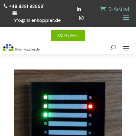
+49 8381 928681

0-Artikel

info@linienkoppler.de
KONTAKT