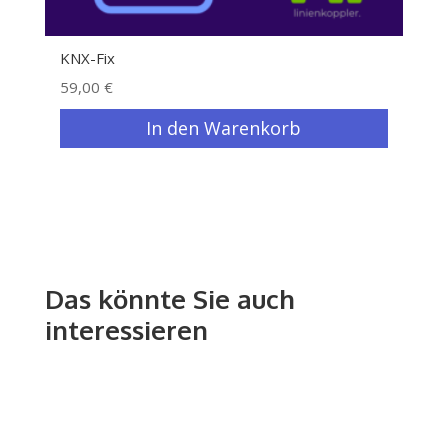
KNX-Fix
Heim
59,00
€
49,
In den Warenkorb
Das könnte Sie auch
interessieren