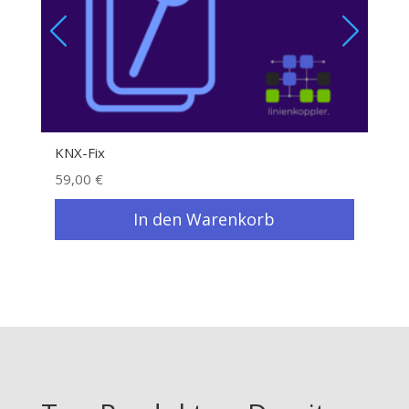
KNX-Fix
Heim
59,00
€
49,
In den Warenkorb