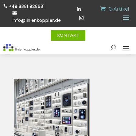
+49 8381 928681

0-Artikel

info@linienkoppler.de
KONTAKT